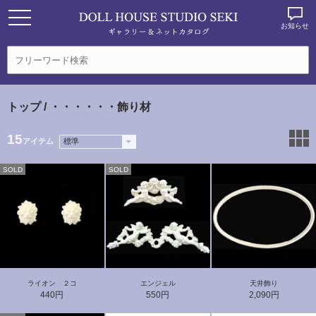
お知らせ
トップ
/ ・・・・・・飾り材
15
アイテム
SOLD
SOLD
ライオン ２コ
エンジェル
天井飾り
440円
550円
2,090円