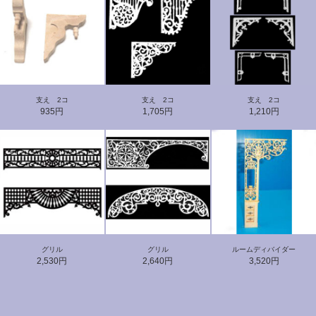
支え 2コ
支え 2コ
支え 2コ
935円
1,705円
1,210円
グリル
グリル
ルームディバイダー
2,530円
2,640円
3,520円