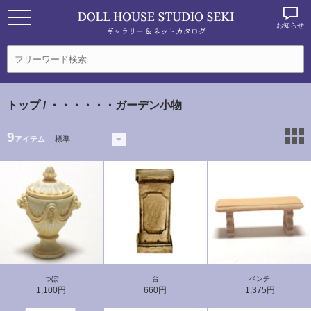
お知らせ
トップ
/ ・・・・・・ガーデン小物
9
アイテム
つぼ
台
ベンチ
1,100円
660円
1,375円