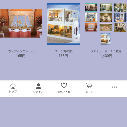
「ウェディングルーム」
「エーゲ海の家」
ポストカード １０枚組
165円
165円
1,430円
トップ
ログイン
お気に入り
カート