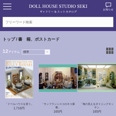
お知らせ
トップ
/ 書 籍、ポストカード
12
アイテム
「ドールハウスを習う」
「サンフランシスコのネコ屋
「海の見えるダイニングキッ
敷」
チン
1,716円
165円
165円