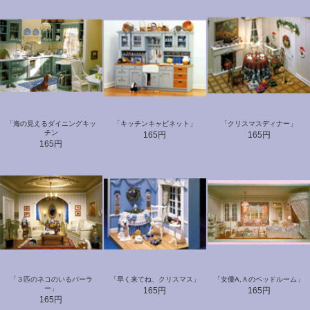
「海の見えるダイニングキッ
「キッチンキャビネット」
「クリスマスディナー」
チン
165円
165円
165円
「３匹のネコのいるパーラ
「早く来てね、クリスマス」
「女優A,Ａのベッドルーム」
ー」
165円
165円
165円