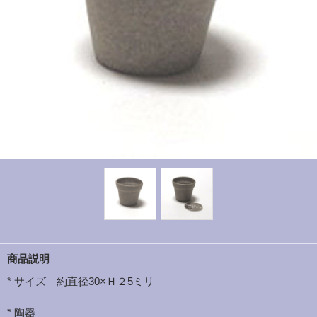
商品説明
* サイズ 約直径30×Ｈ２5ミリ
* 陶器