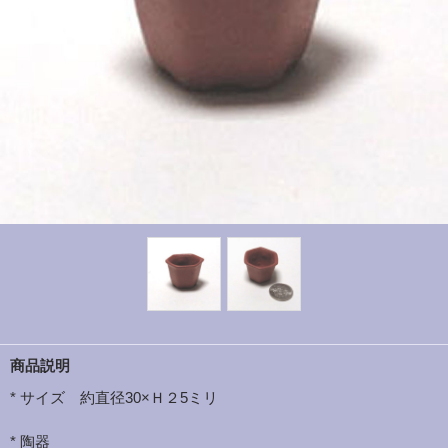
商品説明
* サイズ 約直径30×Ｈ２5ミリ
* 陶器